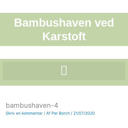
Gå
til
indholdet
Bambushaven ved
Karstoft
bambushaven-4
Skriv en kommentar
/ Af
Per Borch
/
21/07/2020