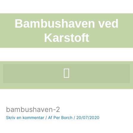
Gå
til
indholdet
Bambushaven ved
Karstoft
bambushaven-2
Skriv en kommentar
/ Af
Per Borch
/
20/07/2020